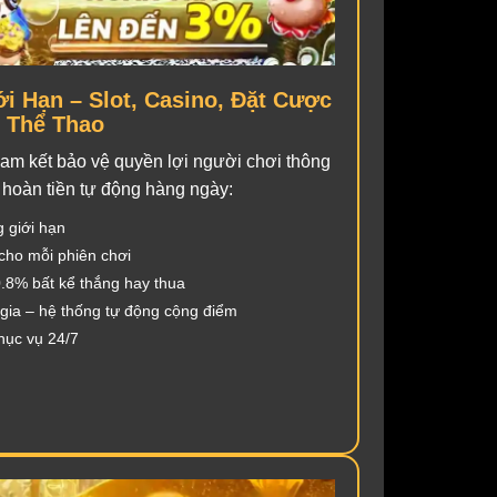
i Hạn – Slot, Casino, Đặt Cược
Thể Thao
am kết bảo vệ quyền lợi người chơi thông
 hoàn tiền tự động hàng ngày:
 giới hạn
cho mỗi phiên chơi
0.8% bất kể thắng hay thua
gia – hệ thống tự động cộng điểm
hục vụ 24/7