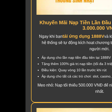
Khuyến Mãi Nạp Tiền Lần Đầu
3.000.000 V
tải ứng dụng 1888V
Ngay khi bạn
và k
hệ thống sẽ tự động kích hoạt chương 
người mới.
Áp dụng cho lần nạp tiền đầu tiên tại 1888V
Tặng thêm 100% giá trị nạp tiền (tối đa 3 tri
Điều kiện: Quay vòng 10 lần trước khi rút
Áp dụng cho tất cả các trò chơi: slot, casino
Mẹo nhỏ: Nạp tối thiểu 500.000 VNĐ để n
nhất.