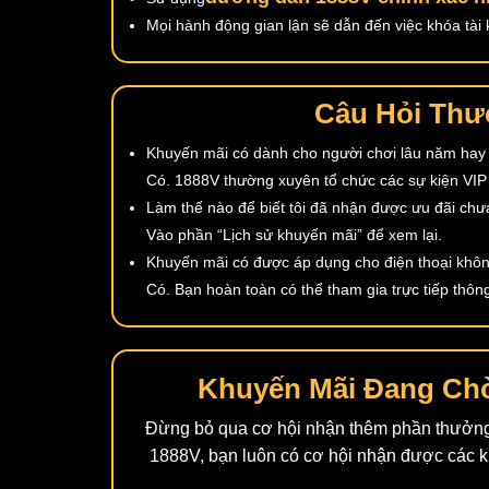
Mọi hành động gian lận sẽ dẫn đến việc khóa tà
Câu Hỏi Thư
Khuyến mãi có dành cho người chơi lâu năm hay
Có. 1888V thường xuyên tổ chức các sự kiện VIP d
Làm thế nào để biết tôi đã nhận được ưu đãi chư
Vào phần “Lịch sử khuyến mãi” để xem lại.
Khuyến mãi có được áp dụng cho điện thoại khô
Có. Bạn hoàn toàn có thể tham gia trực tiếp thô
Khuyến Mãi Đang Chờ
Đừng bỏ qua cơ hội nhận thêm phần thưởng 
1888V, bạn luôn có cơ hội nhận được các k