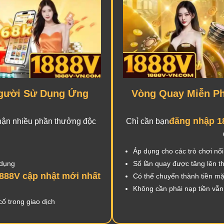
Người Sử Dụng Ứng
Vòng Quay Miễn Ph
đăng nhập 1
hận nhiều phần thưởng độc
Chỉ cần bạn
Áp dụng cho các trò chơi nổ
 dụng
Số lần quay được tăng lên t
1888V cập nhật mới nhất
Có thể chuyển thành tiền mặ
Không cần phải nạp tiền vẫn
ố trong giao dịch