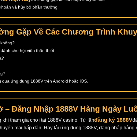
i khoản và hủy bỏ phần thưởng
ờng Gặp Về Các Chương Trình Khuy
 không?
ành cho hội viên thân thiết.
a?
ng?
ng qua ứng dụng 1888V trên Android hoặc iOS.
 – Đăng Nhập 1888V Hàng Ngày Lu
đăng ký 1888V
khi tham gia chơi tại 1888V casino. Từ lần
đầ
huyến mãi hấp dẫn. Hãy tải ứng dụng 1888V, đăng nhập hàng ng