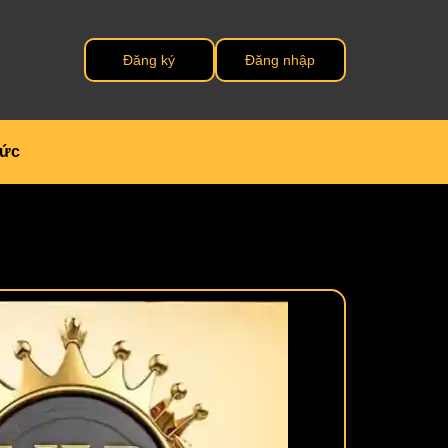
Đăng ký
Đăng nhập
Tức